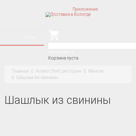
Приложение
Меню
0
Нет товаров
Корзина пуста
Главная
Aviator Chief, ресторан
Мангал
Шашлык из свинины
Шашлык из свинины