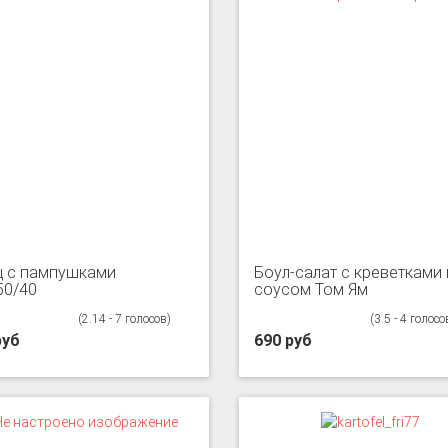
 с пампушками
Боул-салат с креветками 
50/40
соусом Том Ям
(2.14 - 7 голосов)
(3.5 - 4 голосо
руб
690 руб