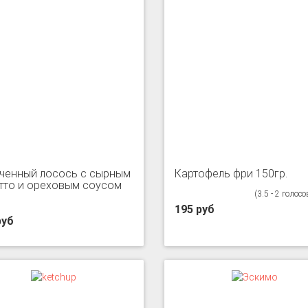
ченный лосось с сырным
Картофель фри 150гр.
тто и ореховым соусом
(3.5 - 2 голосо
195 руб
руб