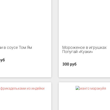
и в соусе Том Ям
Мороженое в игрушках
Попугай «Куаки»
руб
300 руб