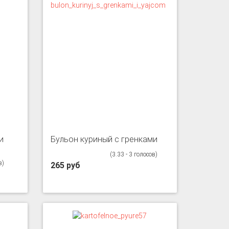
и
Бульон куриный с гренками
(3.33 - 3 голосов)
в)
265 руб