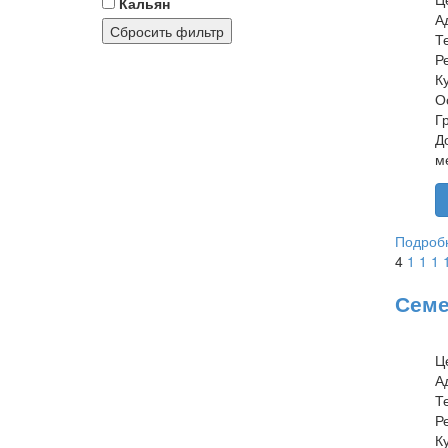
Кальян
А
Сбросить фильтр
Т
Р
К
О
Г
Д
м
Подробн
4
1
1
1
Семе
Ц
А
Т
Р
К