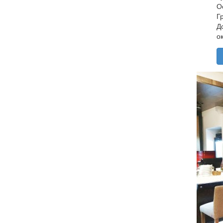
О
Г
Д
о