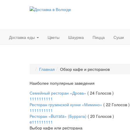
Доставка еды
Цветы
Шаурма
Пицца
Суши
Главная
Обзор кафе и ресторанов
Наиболее популярные заведения
Семейный ресторан «Дрова»
( 24 Голосов )
1
1
1
1
1
1
1
1
1
1
Ресторан грузинской кухни «Мимино»
( 22 Голосов )
1
1
1
1
1
1
1
1
1
1
Ресторан «Burrata» (Буррата)
( 20 Голосов )
e
1
1
1
1
1
1
1
1
1
Выбор кафе или реcторана