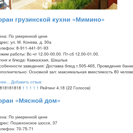
оран грузинской кухни «Мимино»
ена:
По умеренной цене
дрес:
ул. М. Конева, д. 30а
елефон:
8-911-441-91-93
ежим работы:
Вс-чт 12.00-00.00. Пт-сб 12.00-01.00.
ухня и блюда:
Кавказская, Шашлык
собенности заведения:
Доставка блюд т.505-465, Проведение банке
ополнительно:
Основной зал: максимальная вместимость 80 челове
ее...
Добавить отзыв
1818181818
1
1
1
1
1
Рейтинг 4.18 (22 Голосов)
оран «Мясной дом»
ена:
По умеренной цене
дрес:
Пошехонское шоссе, 37
елефон:
70-75-71