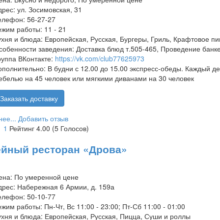
дрес:
ул. Зосимовская, 31
елефон:
56-27-27
ежим работы:
11 - 21
ухня и блюда:
Европейская, Русская, Бургеры, Гриль, Крафтовое пи
собенности заведения:
Доставка блюд т.505-465, Проведение банк
руппа ВКонтакте:
https://vk.com/club77625973
ополнительно:
В будни с 12.00 до 15.00 экспресс-обеды. Каждый д
ебелью на 45 человек или мягкими диванами на 30 человек
Заказать доставку
ее...
Добавить отзыв
1
1
Рейтинг 4.00 (5 Голосов)
йный ресторан «Дрова»
ена:
По умеренной цене
дрес:
Набережная 6 Армии, д. 159а
елефон:
50-10-77
ежим работы:
Пн-Чт, Вс 11:00 - 23:00; Пт-Сб 11:00 - 01:00
ухня и блюда:
Европейская, Русская, Пицца, Суши и роллы