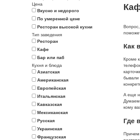
Каф
Цена
Вкусно и недорого
По умеренной цене
Вопрос,
Ресторан высокой кухни
поможет
Тип заведения
Ресторан
Как 
Кафе
Бар или паб
Кроме к
Кухня и блюда
телефон
карточк
Азиатская
бывали 
Американская
конкрет
Европейская
А еще н
Итальянская
Думаем,
Кавказская
кому ва
Мексиканская
Где 
Русская
Украинская
Причем 
Французская
рестора