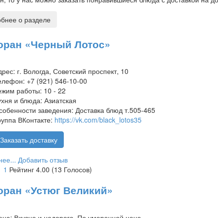
бнее о разделе
оран «Черный Лотос»
дрес:
г. Вологда, Советский проспект, 10
елефон:
+7 (921) 546-10-00
ежим работы:
10 - 22
ухня и блюда:
Азиатская
собенности заведения:
Доставка блюд т.505-465
руппа ВКонтакте:
https://vk.com/black_lotos35
Заказать доставку
ее...
Добавить отзыв
1
1
Рейтинг 4.00 (13 Голосов)
оран «Устюг Великий»
ена:
Вкусно и недорого, По умеренной цене