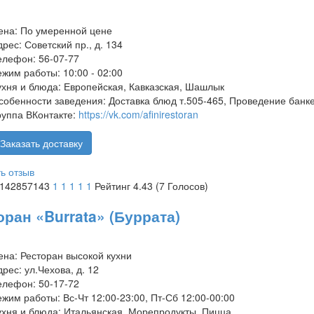
ена:
По умеренной цене
дрес:
Советский пр., д. 134
елефон:
56-07-77
ежим работы:
10:00 - 02:00
ухня и блюда:
Европейская, Кавказская, Шашлык
собенности заведения:
Доставка блюд т.505-465, Проведение банке
руппа ВКонтакте:
https://vk.com/afinirestoran
Заказать доставку
ь отзыв
7142857143
1
1
1
1
1
Рейтинг 4.43 (7 Голосов)
оран «Burrata» (Буррата)
ена:
Ресторан высокой кухни
дрес:
ул.Чехова, д. 12
елефон:
50-17-72
ежим работы:
Вс-Чт 12:00-23:00, Пт-Сб 12:00-00:00
ухня и блюда:
Итальянская, Морепродукты, Пицца