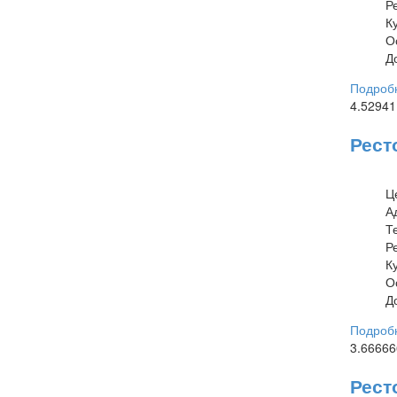
Р
К
О
Д
Подробн
4.5294
Рест
Ц
А
Т
Р
К
О
Д
Подробн
3.6666
Рест