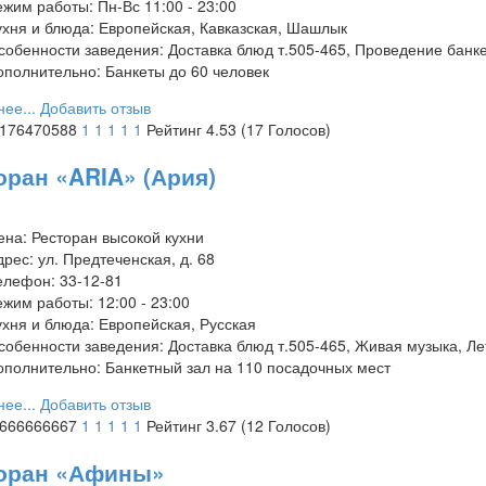
ежим работы:
Пн-Вс 11:00 - 23:00
ухня и блюда:
Европейская, Кавказская, Шашлык
собенности заведения:
Доставка блюд т.505-465, Проведение банке
ополнительно:
Банкеты до 60 человек
ее...
Добавить отзыв
1176470588
1
1
1
1
1
Рейтинг 4.53 (17 Голосов)
оран «ARIA» (Ария)
ена:
Ресторан высокой кухни
дрес:
ул. Предтеченская, д. 68
елефон:
33-12-81
ежим работы:
12:00 - 23:00
ухня и блюда:
Европейская, Русская
собенности заведения:
Доставка блюд т.505-465, Живая музыка, Ле
ополнительно:
Банкетный зал на 110 посадочных мест
ее...
Добавить отзыв
6666666667
1
1
1
1
1
Рейтинг 3.67 (12 Голосов)
оран «Афины»