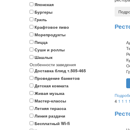
Японская
Подро
Бургеры
Гриль
Рест
Крафтовое пиво
Морепродукты
Пицца
А
Т
Суши и роллы
Р
Шашлык
К
Особенности заведения
О
Доставка блюд т.505-465
Г
Проведение банкетов
Детская комната
Живая музыка
Подробн
Мастер-классы
4
1
1
1
Летняя терасса
Рест
Линия раздачи
Бесплатный Wi-fi
Ц