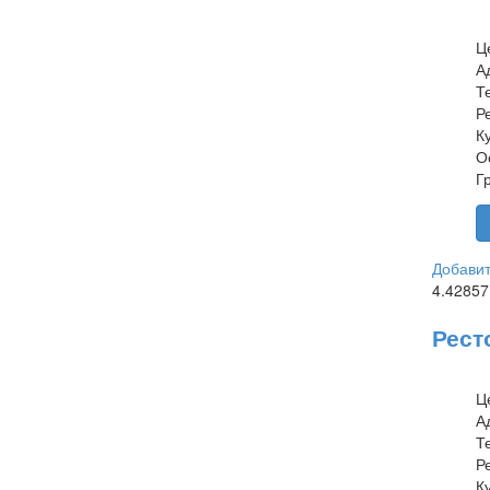
Ц
А
Т
Р
К
О
Г
Добавит
4.4285
Рест
Ц
А
Т
Р
К