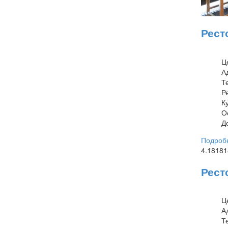
Рест
Ц
А
Т
Р
К
О
Д
Подробн
4.1818
Рест
Ц
А
Т