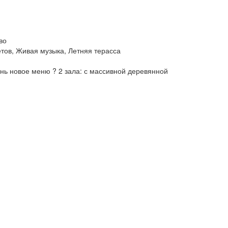
во
етов, Живая музыка, Летняя терасса
ень новое меню ? 2 зала: с массивной деревянной