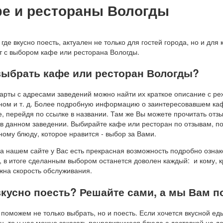
е и рестораны Вологды
 где вкусно поесть, актуален не только для гостей города, но и дл
 с выбором кафе или ресторана Вологды.
выбрать кафе или ресторан Вологды?
арты с адресами заведений можно найти их краткое описание с ре
ом и т. д. Более подробную информацию о заинтересовавшем каф
е, перейдя по ссылке в названии. Там же Вы можете прочитать отз
в данном заведении. Выбирайте кафе или ресторан по отзывам, по
ному блюду, которое нравится - выбор за Вами.
а нашем сайте у Вас есть прекрасная возможность подробно ознак
 в итоге сделанным выбором останется доволен каждый: и кому, к
жна скорость обслуживания.
вкусно поесть? Решайте сами, а мы Вам 
поможем не только выбрать, но и поесть. Если хочется вкусной еды
н, то у нас можно заказать понравившиеся блюда с доставкой на д