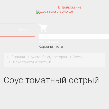
Приложение
Меню
0
Нет товаров
Корзина пуста
Главная
Aviator Chief, ресторан
Соусы
Соус томатный острый
Соус томатный острый